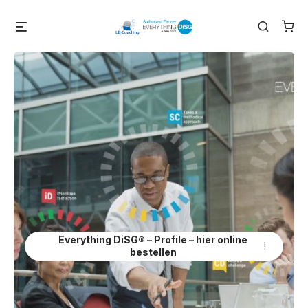
Skip
Menu
Search
to
content
Everything DiSG® – Profile – hier online
!
bestellen